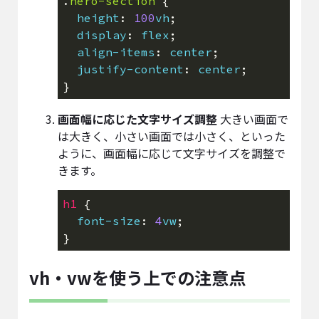
.
hero-section
height
: 
100
vh
display
: 
flex
align-items
: 
center
justify-content
: 
center
画面幅に応じた文字サイズ調整
大きい画面で
は大きく、小さい画面では小さく、といった
ように、画面幅に応じて文字サイズを調整で
きます。
h1
font-size
: 
4
vw
vh・vwを使う上での注意点