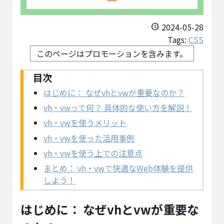
2024-05-28
schedule
Tags:
CSS
このページはプロモーションを含みます。
はじめに： なぜvhとvwが重要なのか？
vh・vwって何？ 具体的な使い方を解説！
vh・vwを使うメリット
vh・vwを使った活用事例
vh・vwを使う上での注意点
まとめ： vh・vwで快適なWeb体験を提供
しよう！
はじめに： なぜvhとvwが重要な