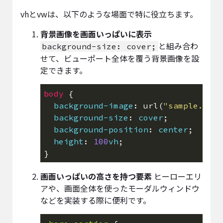
vhとvwは、以下のような場面で特に役立ちます。
背景画像を画面いっぱいに表示
と組み合わ
background-size: cover;
せて、ビューポート全体を覆う背景画像を設
定できます。
body
background-image
: url(
"sample.jpg"
background-size
: 
cover
background-position
: 
center
height
: 
100
vh
画面いっぱいの高さを持つ要素
ヒーローエリ
アや、画面全体を使ったモーダルウィンドウ
などを実装する際に便利です。