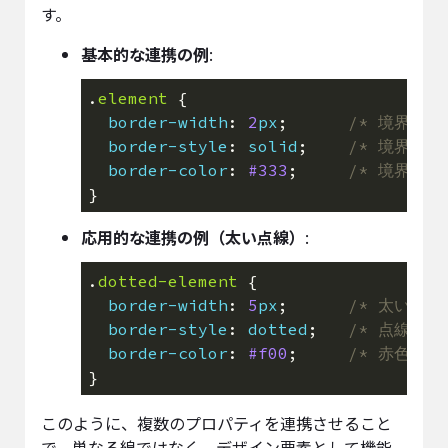
す。
基本的な連携の例
:
.
element
border-width
: 
2
px
;      
/* 境界線の
border-style
: 
solid
;    
/* 境界線の
border-color
: 
#333
;     
/* 境界線の
応用的な連携の例（太い点線）
:
.
dotted-element
border-width
: 
5
px
;      
/* 太い境界
border-style
: 
dotted
;   
/* 点線 */
border-color
: 
#f00
;     
/* 赤色 */
このように、複数のプロパティを連携させること
で、単なる線ではなく、デザイン要素として機能